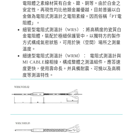
電阻體之素線材質有白金、鎳、銅等。由於白金之
安定性，再現性均比他類金屬優越，目前普遍以白
金做為電阻式測溫計之電阻素線。因而俗稱「PT電
阻體」。
細管型電阻式測溫計（WRS）：將高精度的瓷質白
金電阻體，裝配於極細保護管中，以獨特方的製作
方式構成氣密狀態，可用於狹（空間）場所之測量
溫度。
細速型電阻式測溫計（WRM）： 電阻式測溫計與
MI CABLE線相接，構成整體之測溫組件，應答速
度更快，使用壽命長。并具備耐震、可撓以及高精
度等測溫特性。