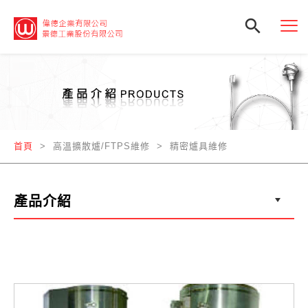

首頁
> 高溫擴散爐/FTPS維修 > 精密爐具維修
產品介紹