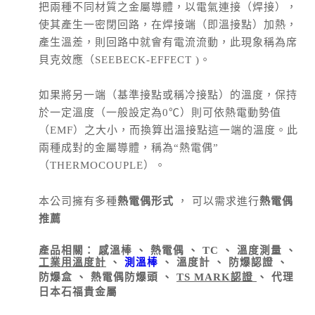
把兩種不同材質之金屬導體，以電氣連接（焊接），
使其產生一密閉回路，在焊接端（即溫接點）加熱，
產生溫差，則回路中就會有電流流動，此現象稱為席
貝克效應（SEEBECK-EFFECT )
。
如果將另一端（基準接點或稱冷接點）的溫度，保持
於一定溫度（一般設定為0℃）則可依熱電動勢值
（EMF）之大小，而換算出溫接點這一端的溫度。此
兩種成對的金屬導體，稱為“熱電偶”
（THERMOCOUPLE）
。
本公司擁有多種
熱電偶形式
， 可以需求進行
熱電偶
推薦
產品相關： 感溫棒 、 熱電偶 、 TC 、 溫度測量 、
工業用溫度計
、
測溫棒
、 溫度計 、 防爆認證 、
防爆盒
、
熱電偶防爆頭
、
TS MARK認證
、 代理
日本石福貴金屬